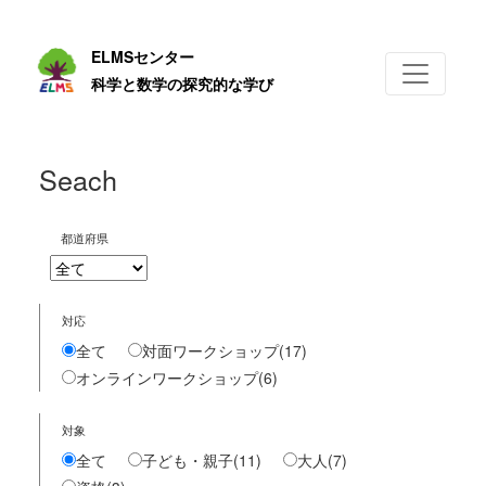
ELMSセンター
科学と数学の探究的な学び
Seach
都道府県
対応
全て
対面ワークショップ
(17)
オンラインワークショップ
(6)
対象
全て
子ども・親子
(11)
大人
(7)